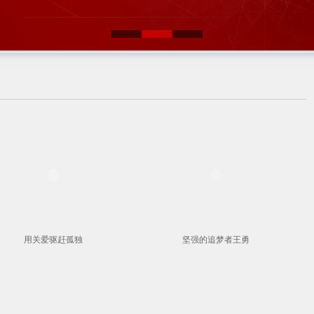
用关爱驱赶孤独
坚强的追梦者王勇