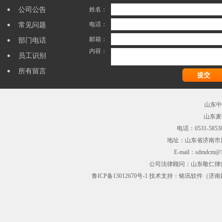
公司公告
姓名：
电话：
常见问题
邮箱：
部门电话
内容：
员工识别
所有留言
山东中
山东麦
电话：0531-5853
地址：山东省济南市
E-mail：sdmdcm@1
公司法律顾问：山东敬仁律师事务
鲁ICP备13012670号-1
技术支持：
铭讯软件
（
济南